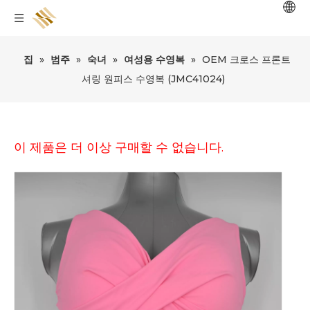
집
»
범주
»
숙녀
»
여성용 수영복
»
OEM 크로스 프론트
셔링 원피스 수영복 (JMC41024)
이 제품은 더 이상 구매할 수 없습니다.