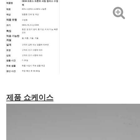
OEM 크로스 프론트 셔링 원피스 수영
제품명
복
20% 스판덱스 & 80% 나일론
재료
색상
맞춤형 인쇄 및 색상
제품 유형
수영복
S/M/L/XL 또는 OEM
크기
항균, 정전기 방지, 통기성, 지속 가능, 빠른
특징
건조
적용 가능한
봄, 여름, 가을, 겨울
계절
설계
고객의 삽화 또는 샘플에 따르면
고객의 요구 사항에 따라
포장
고객의 요구 사항에 따라
상표
7~15일
샘플 시간
화물 수집시 무료 샘플 제공
무료 샘플
주문 확인 후 45-60일
생산 시간
통기성, 친환경, 항균
기능
제품 쇼케이스