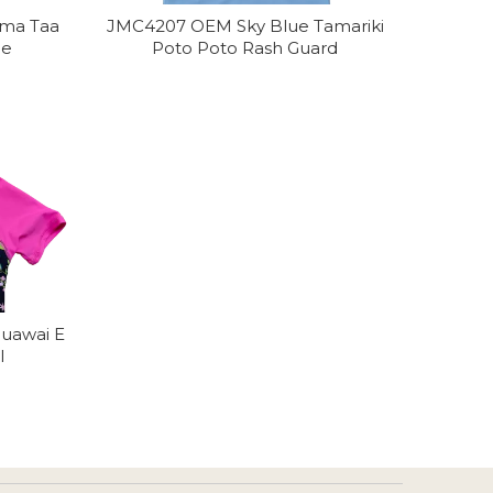
ma Taa
JMC4207 OEM Sky Blue Tamariki
oe
Poto Poto Rash Guard
Puawai E
l