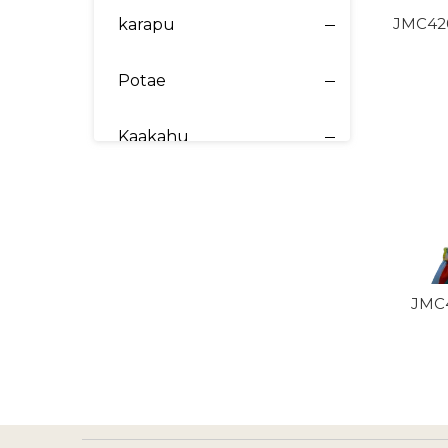
JMC420
karapu
Potae
Kaakahu
JMC4