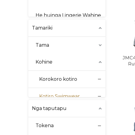
Tangata Tuia
He huinga Lingerie Wahine
Tamariki
Ko nga Kauhoe Wahine
Tama
Wahine Intimates
JMC4
Kohine
Ruf
Korset Wahine
Korokoro kotiro
Wahine Activewear
Kotiro Swimwear
Nga kakahu mo nga wahine
Nga taputapu
Tokena