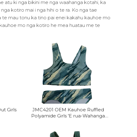
tae atu ki nga bikini me nga waahanga kotahi, ka
 kotiro mai i nga hihi o te ra. Ko nga tae
 ma te mau tonu ka tino pai enei kakahu kauhoe mo
u kauhoe mo nga kotiro he mea huatau me te
t Girls
JMC4201 OEM Kauhoe Ruffled
Polyamide Girls 'E rua-Wahanga
Kauhoe