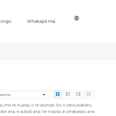
rongo
Whakapā mai
 me te huatau o te raumati. Ko o tatou kakahu
ke ana, e aukati ana i te maota, e whakarato ana