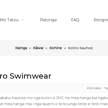
Mo Tatou
Ratonga
FAQ
Rongo
Kainga
»
Kāwai
»
Kohine
»
Kotiro Kauhoe
iro Swimwear
Kōmaka
akahu Kauhoe mo nga kotiro a JMC he mea hanga kia ngahau
e mea hanga mai i nga rauemi o te kounga teitei e tere-maro