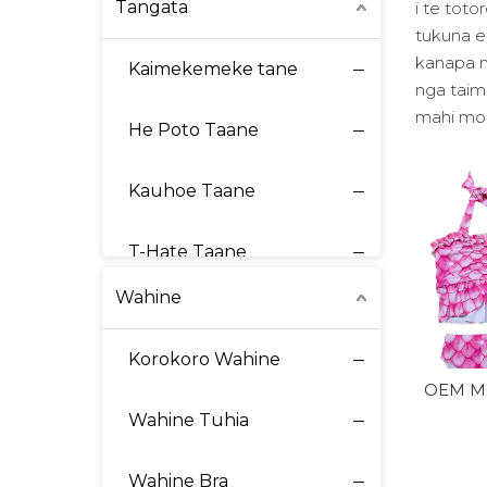
Tangata
i te tot
tukuna e
kanapa m
Kaimekemeke tane
nga taim
mahi mo 
He Poto Taane
Kauhoe Taane
T-Hate Taane
Wahine
Ko nga kakahu mo nga taane
Korokoro Wahine
Ko nga kakahu o roto o te takaro
OEM Mer
Wahine Tuhia
Ngaa kakahu o roto
Wahine Bra