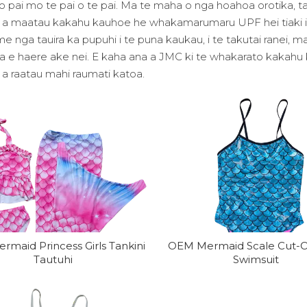
oro pai mo te pai o te pai. Ma te maha o nga hoahoa orotika, 
 a maatau kakahu kauhoe he whakamarumaru UPF hei tiaki i nga
e nga tauira ka pupuhi i te puna kaukau, i te takutai ranei,
a e haere ake nei. E kaha ana a JMC ki te whakarato kakah
a raatau mahi raumati katoa.
maid Princess Girls Tankini
OEM Mermaid Scale Cut-Ou
Tautuhi
Swimsuit