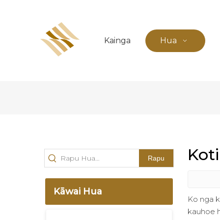
Kainga
Hua
Kot
Rapu
Kāwai Hua
Ko nga k
kauhoe h