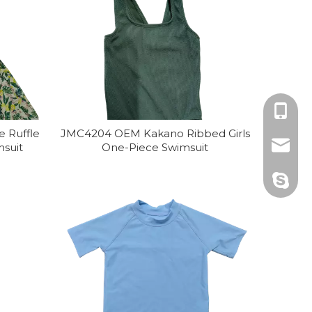
+86 25 
 Ruffle
JMC4204 OEM Kakano Ribbed Girls
matthe
msuit
One-Piece Swimsuit
matthe