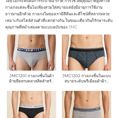
โดยไม่กระทบต่อการระบายอากาศ การใช้วัสดุคุณภาพสูงทำให้
กางเกงแต่ละชิ้นไม่เพียงสวมใส่สบายแต่ยังมีอายุการใช้งาน
ยาวนานอีกด้วย กางเกงในของเรามีสีสันและดีไซน์ที่หลากหลาย
เหมาะกับสไตล์ส่วนตัวที่แตกต่างกัน ในขณะเดียวกันก็รักษาระดับ
คุณภาพที่สม่ำเสมอตามแบบฉบับของ JMC
JMC1201 กางเกงชั้นในผ้า
JMC1202 กางเกงชั้นในแบบ
ฝ้ายยืดทรงคลาสสิคสำหรับ
สบายระดับพรีเมียมผ้าฝ้าย
ผู้ชาย OEM
95% สำหรับผู้ชาย OEM 5%
Elastane