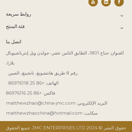
روابط سريعة
فئة المنتج
اتصل بنا
العنوان: جناح 1801، الطابق الثامن عشر، جولدن ويل إنترناشيونال
بلازا،
رقم 8 طريق هانتشونغ، نانجينغ، الصين
الهاتف: +86 25 86976118
فاكس: +86 25 86976116
البريد الإلكتروني:
matthewzhao@china-jmc.com
سكايب: matthewzhaochina@hotmail.com
حقوق النشر © 2024 JMC ENTERPRISES LTD. جميع الحقوق