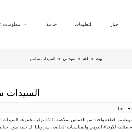
أخبار
التعليمات
خدمة
معلومات عن
بيت
»
فئة
»
سيداتي
»
السيدات سلس
السيدات 
نوع
توفر مجموعة السيدات السلسة من JMC تكاملاً سلسًا بين الراحة والأناقة. هذه السراويل الداخلية
الية للارتداء اليومي والمناسبات الخاصة، سراويلنا الداخلية بدون خيا