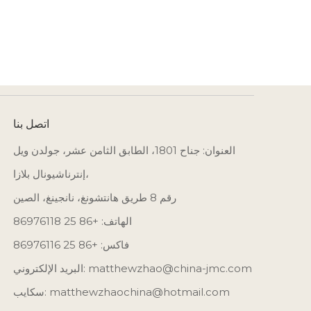
اتصل بنا
العنوان: جناح 1801، الطابق الثامن عشر، جولدن ويل
إنترناشيونال بلازا،
رقم 8 طريق هانتشونغ، نانجينغ، الصين
الهاتف: +86 25 86976118
فاكس: +86 25 86976116
matthewzhao@china-jmc.com
البريد الإلكتروني:
سكايب: matthewzhaochina@hotmail.com