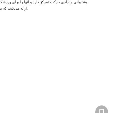
پشتیبانی و آزادی حرکت تمرکز دارد و آنها را برای ورزشکا
زیر ورزشی JMC ارائه می‌کند، که برای همگامی با سبک زندگی فعال شما طراحی شده‌اند، تجربه کنید.
8697611