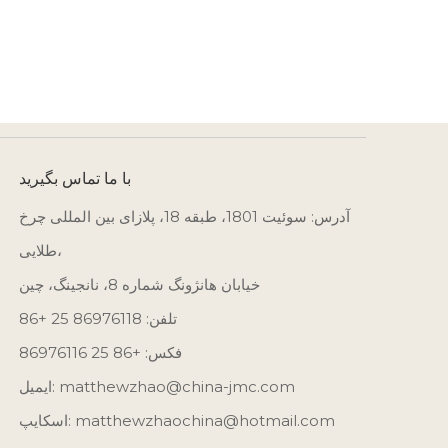
با ما تماس بگیرید
آدرس: سوئیت 1801، طبقه 18، پلازای بین المللی چرخ
طلایی،
خیابان هانژونگ شماره 8، نانجینگ، چین
تلفن: 86976118 25 +86
فکس: +86 25 86976116
matthewzhao@china-jmc.com
ایمیل:
اسکایپ: matthewzhaochina@hotmail.com