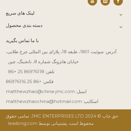
لینک های سریع
دسته بندی محصول
با ما تماس بگیرید
آدرس: سوئیت 1801، طبقه 18، پلازای بین المللی چرخ طلایی،
خیابان هانژونگ شماره 8، نانجینگ، چین
تلفن: 86976118 25 +86
فکس: +86 25 86976116
ایمیل:
matthewzhao@china-jmc.com
اسکایپ: matthewzhaochina@hotmail.com
حق چاپ © 2024 JMC ENTERPRISES LTD. تمامی حقوق
محفوظ است. پشتیبانی توسط
leadong.com
.