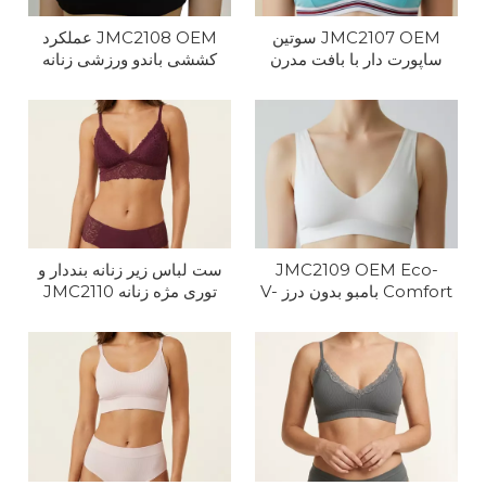
JMC2107 OEM سوتین
JMC2108 OEM عملکرد
ساپورت دار با بافت مدرن
کششی باندو ورزشی زنانه
JMC2109 OEM Eco-
ست لباس زیر زنانه بنددار و
Comfort بامبو بدون درز V-
توری مژه زنانه JMC2110
OEM
Neck Bralette