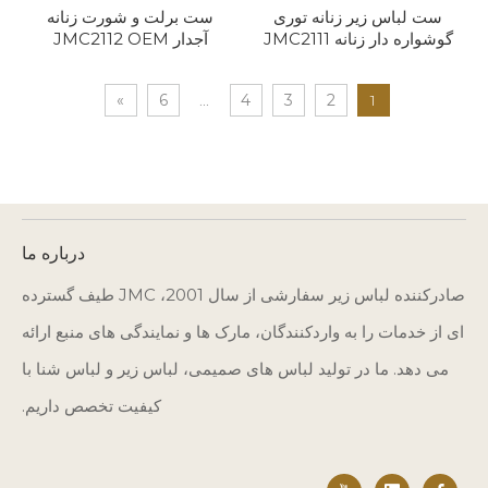
ست لباس زیر زنانه توری
ست برلت و شورت زنانه
گوشواره دار زنانه JMC2111
آجدار JMC2112 OEM
OEM
»
6
...
4
3
2
1
درباره ما
صادرکننده لباس زیر سفارشی از سال 2001، JMC طیف گسترده
ای از خدمات را به واردکنندگان، مارک ها و نمایندگی های منبع ارائه
می دهد. ما در تولید لباس های صمیمی، لباس زیر و لباس شنا با
کیفیت تخصص داریم.