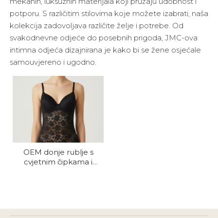
mekanih, luksuznih materijala koji pružaju udobnost i
potporu. S različitim stilovima koje možete izabrati, naša
kolekcija zadovoljava različite želje i potrebe. Od
svakodnevne odjeće do posebnih prigoda, JMC-ova
intimna odjeća dizajnirana je kako bi se žene osjećale
samouvjereno i ugodno.
OEM donje rublje s
cvjetnim čipkama i
donjim rubljem