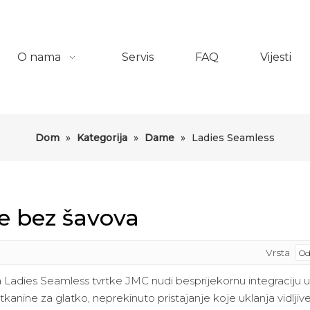
O nama
Servis
FAQ
Vijesti
Dom
»
Kategorija
»
Dame
»
Ladies Seamless
e bez šavova
Vrsta
a Ladies Seamless tvrtke JMC nudi besprijekornu integraciju u
anine za glatko, neprekinuto pristajanje koje uklanja vidljive