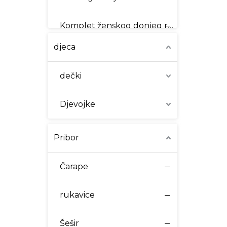
Muški bešavni
Komplet ženskog donjeg rublja
djeca
Ženski kupaći kostimi
dečki
Ženske intimne stvari
Djevojke
Ženski korzet
Pribor
Ženska aktivna odjeća
Čarape
Ženske salonke
rukavice
Šešir