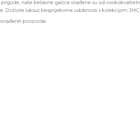
prigode, naše bešavne gaćice izrađene su od visokokvalitetnih
nje. Doživite luksuz besprijekorne udobnosti s kolekcijom JMC
onađenih proizvoda