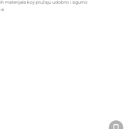
 materijala koji pružaju udobno i sigurno
-a.
+86 25 