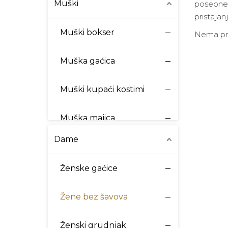
Muški
posebne 
pristaja
Muški bokser
Nema pr
Muška gaćica
Muški kupaći kostimi
Muška majica
Dame
Muške salonke
Ženske gaćice
Atletsko donje rublje
Žene bez šavova
Termo rublje
Ženski grudnjak