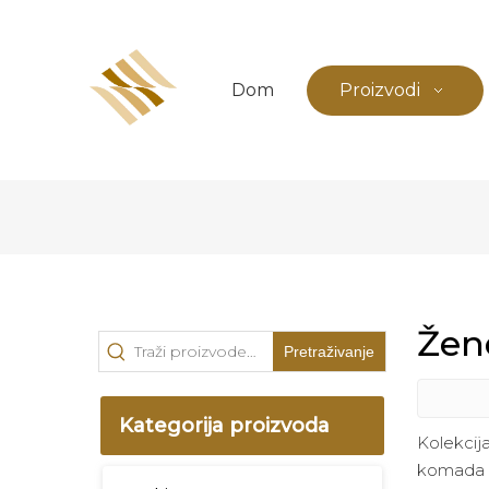
Dom
Proizvodi
Žen
Pretraživanje
Kategorija proizvoda
Kolekcij
komada tk