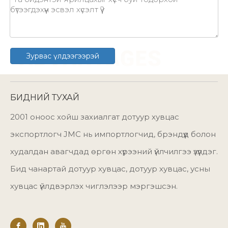
Зурвас үлдээгээрэй
БИДНИЙ ТУХАЙ
2001 оноос хойш захиалгат дотуур хувцас
экспортлогч JMC нь импортлогчид, брэндүүд болон
худалдан авагчдад өргөн хүрээний үйлчилгээ үзүүлдэг.
Бид чанартай дотуур хувцас, дотуур хувцас, усны
хувцас үйлдвэрлэх чиглэлээр мэргэшсэн.