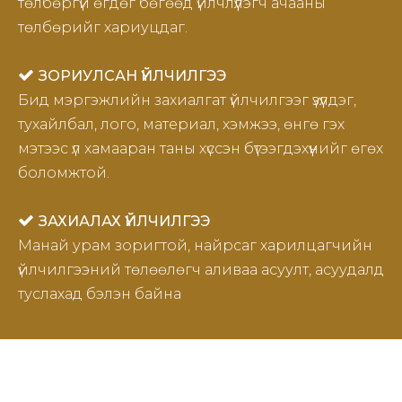
төлбөргүй өгдөг бөгөөд үйлчлүүлэгч ачааны
төлбөрийг хариуцдаг.

ЗОРИУЛСАН ҮЙЛЧИЛГЭЭ
Бид мэргэжлийн захиалгат үйлчилгээг үзүүлдэг,
тухайлбал, лого, материал, хэмжээ, өнгө гэх
мэтээс үл хамааран таны хүссэн бүтээгдэхүүнийг өгөх
боломжтой.

ЗАХИАЛАХ ҮЙЛЧИЛГЭЭ
Манай урам зоригтой, найрсаг харилцагчийн
үйлчилгээний төлөөлөгч аливаа асуулт, асуудалд
туслахад бэлэн байна