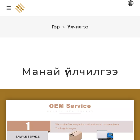
Гэр
»
Үйлчилгээ
Манай үйлчилгээ