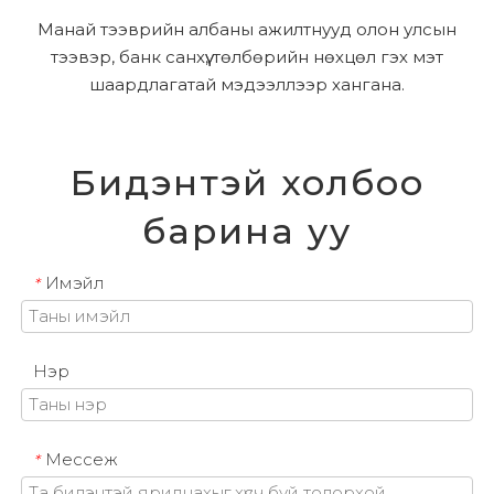
Манай тээврийн албаны ажилтнууд олон улсын
тээвэр, банк санхүү, төлбөрийн нөхцөл гэх мэт
шаардлагатай мэдээллээр хангана.
Бидэнтэй холбоо
барина уу
Имэйл
*
Нэр
Мессеж
*