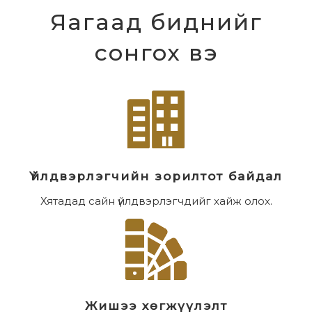
Яагаад биднийг
сонгох вэ
Үйлдвэрлэгчийн зорилтот байдал
Хятадад сайн үйлдвэрлэгчдийг хайж олох.
Жишээ хөгжүүлэлт