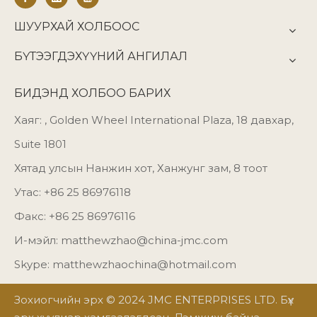
ШУУРХАЙ ХОЛБООС
БҮТЭЭГДЭХҮҮНИЙ АНГИЛАЛ
БИДЭНД ХОЛБОО БАРИХ
Хаяг: , Golden Wheel International Plaza, 18 давхар,
Suite 1801
Хятад улсын Нанжин хот, Ханжунг зам, 8 тоот
Утас: +86 25 86976118
Факс: +86 25 86976116
И-мэйл:
matthewzhao@china-jmc.com
Skype: matthewzhaochina@hotmail.com
Зохиогчийн эрх © 2024 JMC ENTERPRISES LTD. Бүх