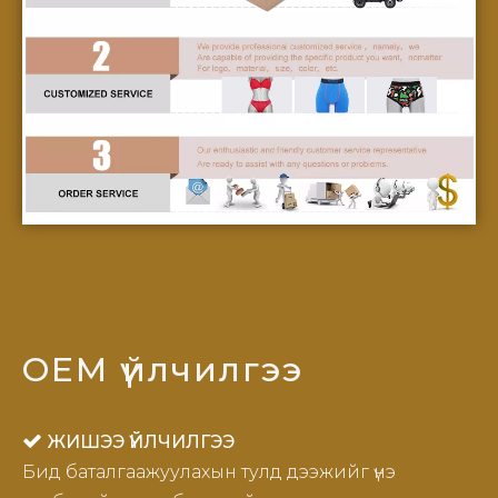
OEM үйлчилгээ

ЖИШЭЭ ҮЙЛЧИЛГЭЭ
Бид баталгаажуулахын тулд дээжийг үнэ