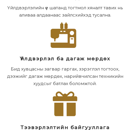
Үйлдвэрлэлийн үе шатанд тогтмол хяналт тавих нь
аливаа алдаанаас зайлсхийхэд тусална.
Үйлдвэрлэл ба дагаж мөрдөх
Бид хувцасны загвар гаргах, зэрэглэл тогтоох,
дээжийг дагаж мөрдөх, нарийвчилсан техникийн
хуудсыг батлах боломжтой.
Тээвэрлэлтийн байгууллага