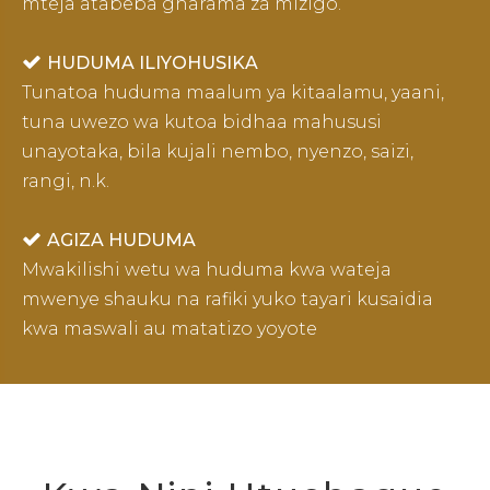
mteja atabeba gharama za mizigo.

HUDUMA ILIYOHUSIKA
Tunatoa huduma maalum ya kitaalamu, yaani,
tuna uwezo wa kutoa bidhaa mahususi
unayotaka, bila kujali nembo, nyenzo, saizi,
rangi, n.k.

AGIZA HUDUMA
Mwakilishi wetu wa huduma kwa wateja
mwenye shauku na rafiki yuko tayari kusaidia
kwa maswali au matatizo yoyote