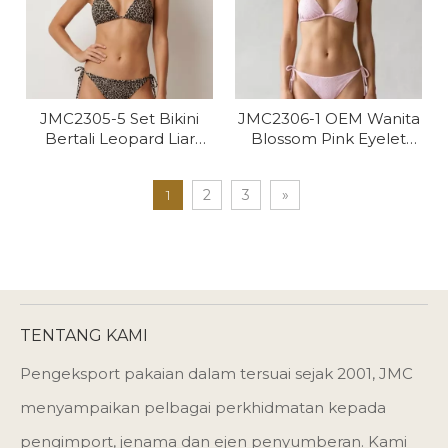
JMC2305-5 Set Bikini
JMC2306-1 OEM Wanita
Bertali Leopard Liar
Blossom Pink Eyelet
Wanita OEM
Bikini Segitiga
1
2
3
»
TENTANG KAMI
Pengeksport pakaian dalam tersuai sejak 2001, JMC
menyampaikan pelbagai perkhidmatan kepada
pengimport, jenama dan ejen penyumberan. Kami