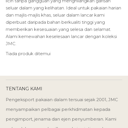
licin tanpa gangguan yang menghilangkan garisan
seluar dalam yang kelihatan. Ideal untuk pakaian harian
dan majlis-majlis khas, seluar dalam lancar kami
diperbuat daripada bahan berkualiti tinggi yang
memberikan kesesuaian yang selesa dan selamat.
Alami kemewahan keselesaan lancar dengan koleksi
JMC.
Tiada produk ditemui
TENTANG KAMI
Pengeksport pakaian dalam tersuai sejak 2001, JMC
menyampaikan pelbagai perkhidmatan kepada
pengimport, jenama dan ejen penyumberan. Kami