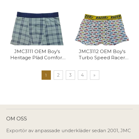
JMC3111 OEM Boy's
JMC3112 OEM Boy's
Heritage Pläd Comfort
Turbo Speed ​​Racer
Trunk
Trunk
1
2
3
4
»
OM OSS
Exportör av anpassade underkläder sedan 2001, JMC