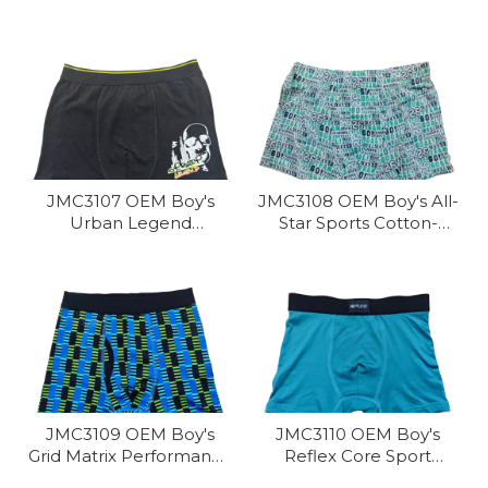
Comfort Trunk
Trunk
JMC3107 OEM Boy's
JMC3108 OEM Boy's All-
Urban Legend
Star Sports Cotton-
Performance Trunk
Stretch Trunk
JMC3109 OEM Boy's
JMC3110 OEM Boy's
Grid Matrix Performance
Reflex Core Sport
Sport Trunk
Performance Trunk