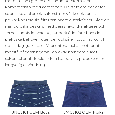
material som ger en åtsittande passform utan att
kompromissa med komforten. Oavsett om det är för
sport, skola eller lek, säkerställer vår kollektion att
pojkar kan röra sig fritt utan några distraktioner. Med en
mängd olika designs med deras favoritkaraktärer och
teman, uppfyller våra pojkunderkläder inte bara de
praktiska behoven utan ger också en touch av kul till
deras dagliga klädsel. Vi prioriterar hållbarhet för att
motstå påfrestningarna i en aktiv barndom, vilket
säkerställer att föräldrar kan lita på våra produkter för
långvarig användning.
JNC3101 OEM Boys
JMC3102 OEM Pojkar