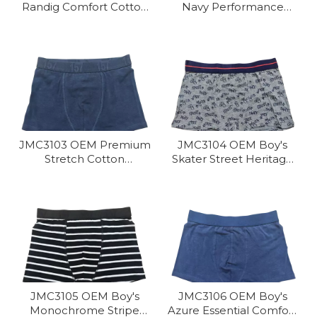
Randig Comfort Cotton
Navy Performance
Boxers
bomull Trunk
JMC3103 OEM Premium
JMC3104 OEM Boy's
Stretch Cotton
Skater Street Heritage
Boxershorts för pojkar
Trunk
JMC3105 OEM Boy's
JMC3106 OEM Boy's
Monochrome Stripe
Azure Essential Comfort