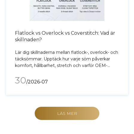
Flatlock vs Overlock vs Coverstitch: Vad är
skillnaden?
Lär dig skillnaderna mellan flatlock-, overlock- och
täcksömmar. Upptäck hur varje söm påverkar
komfort, hållbarhet, stretch och varför OEM-
tillverkare använder olika sömtyper för
30
underkläder, sportkläder och aktiva kläder.
/2026-07
LÄS MER