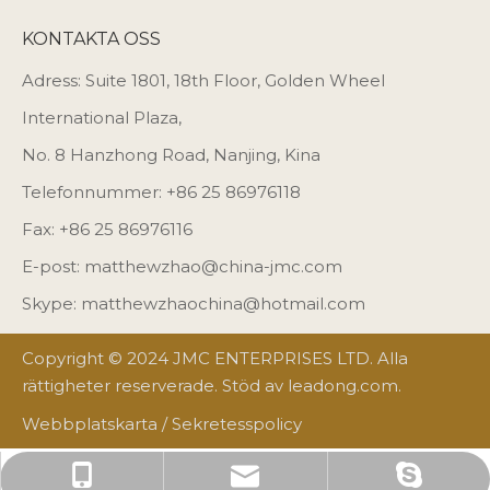
KONTAKTA OSS
Adress: Suite 1801, 18th Floor, Golden Wheel
International Plaza,
No. 8 Hanzhong Road, Nanjing, Kina
Telefonnummer: +86 25 86976118
Fax: +86 25 86976116
E-post:
matthewzhao@china-jmc.com
Skype: matthewzhaochina@hotmail.com
Copyright © 2024 JMC ENTERPRISES LTD. Alla
rättigheter reserverade. Stöd av
leadong.com
.
Webbplatskarta
/
Sekretesspolicy
matthewzhaochina@hotmail.com
matthewzhao@china-jmc.com
+86 25 86976118