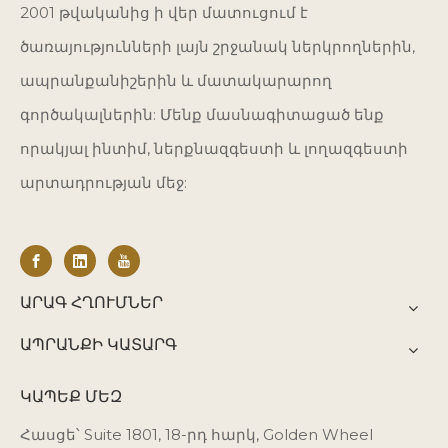
2001 թվականից ի վեր մատուցում է
ծառայությունների լայն շրջանակ ներկրողներին,
ապրանքանիշերին և մատակարարող
գործակալներին: Մենք մասնագիտացած ենք
որակյալ ինտիմ, ներքնազգեստի և լողազգեստի
արտադրության մեջ:
ԱՐԱԳ ՀՂՈՒՄՆԵՐ
ԱՊՐԱՆՔԻ ԿԱՏԱՐԳ
ԿԱՊԵՔ ՄԵԶ
Հասցե՝ Suite 1801, 18-րդ հարկ, Golden Wheel